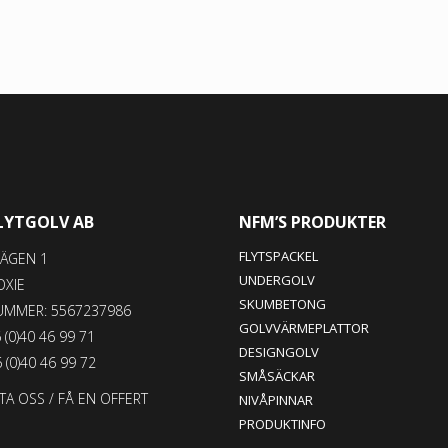
LYTGOLV AB
NFM’S PRODUKTER
FLYTSPACKEL
ÄGEN 1
UNDERGOLV
OXIE
SKUMBETONG
UMMER: 5567237986
GOLVVÄRMEPLATTOR
 (0)40 46 99 71
DESIGNGOLV
 (0)40 46 99 72
SMÅSÄCKAR
A OSS / FÅ EN OFFERT
NIVÅPINNAR
PRODUKTINFO