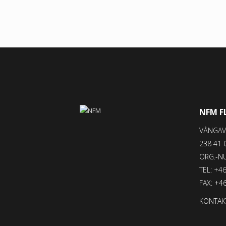
NFM F
VÅNGAV
238 41 
ORG.-N
TEL: +46
FAX: +46
KONTAKT